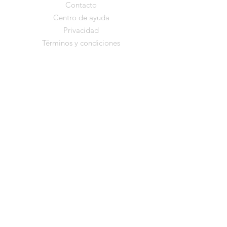
Contacto
Centro de ayuda
Privacidad
Términos y condiciones
Mantente cerca de
Desde el Corazón
De vez en cuando comparto nuevos
programas, momentos especiales o
pequeñas reflexiones
que nacen en el camino. Si deseas
recibirlos, puedes dejar tu correo aquí.
Nombre