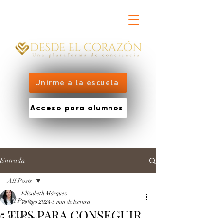
Unirme a la escuela
Acceso para alumnos
Entrada
All Posts
Elizabeth Márquez
All Posts
15 ago 2024
5 min de lectura
5 TIPS PARA CONSEGUIR
Metafísica