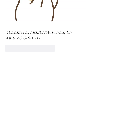
XCELENTE, FELICITACIONES, UN 
ABRAZO GIGANTE
Me gusta
Reaccionar
Patricia Palacio
22 ago 2024
Lei hace poco una frase que decía" Si tan solo 
hubiera una  Empresa dedicada a expandir la 
consciencia de la humanidad", Pienso que lo 
estamos logrando, con este post de Elizabeth 
compruebo que mas seres humanos estamos 
recordando nuestros dones, que salen a la luz 
cuando nos hacemos esta serie de preguntas a 
la hora de conectar con aquello que deseamos 
hacer, entregar nuestras habilidades a ese 