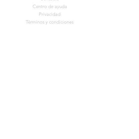
Centro de ayuda
Privacidad
Términos y condiciones
Mantente cerca de
Desde el Corazón
De vez en cuando comparto nuevos
programas, momentos especiales o
pequeñas reflexiones
que nacen en el camino. Si deseas
recibirlos, puedes dejar tu correo aquí.
Nombre