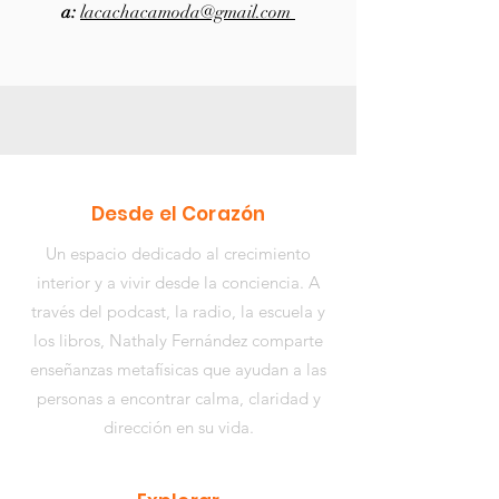
a:
lacachacamoda@gmail.com
Desde el Corazón
Un espacio dedicado al crecimiento
interior y a vivir desde la conciencia. A
través del podcast, la radio, la escuela y
los libros,
Nathaly Fernández
comparte
enseñanzas metafísicas que ayudan a las
personas a encontrar calma, claridad y
dirección en su vida.