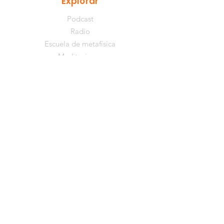
Explorar
Podcast
Radio
Escuela de metafísica
Meditaciones
Acompañamientos
Coaching
Libros
Recursos gratuitos
Comunidad
YouTube
Instagram
Facebook
TikTok