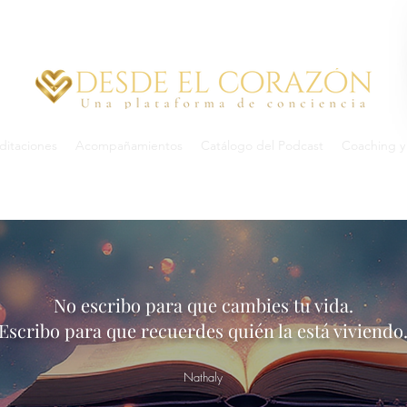
itaciones
Acompañamientos
Catálogo del Podcast
Coaching y 
No escribo para que cambies tu vida.
Escribo para que recuerdes quién la está viviendo
Nathaly