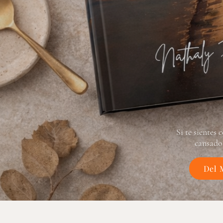
Si te sientes
cansado 
Del 