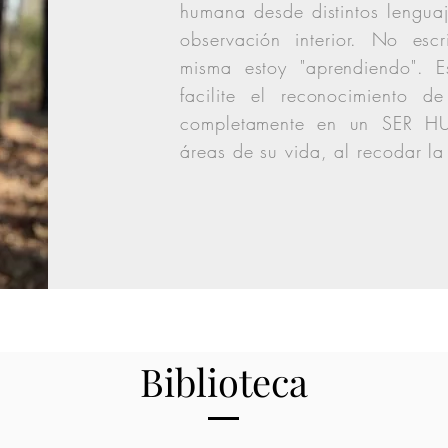
humana desde distintos lenguaj
observación interior. No es
misma estoy "aprendiendo".
facilite el reconocimiento 
completamente en un SER H
áreas de su vida, al recodar la
Biblioteca