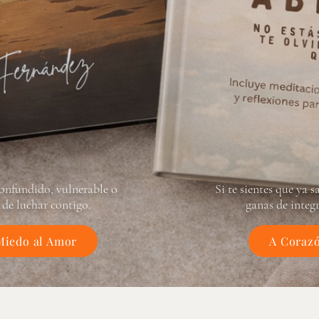
 confundido, vulnerable o
Si te sientes que ya 
de luchar contigo.
ganas de integ
Miedo al Amor
A Corazó