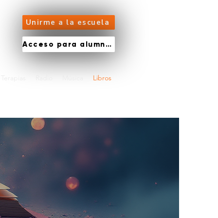
Unirme a la escuela
Acceso para alumnos
Terapias
Radio
Música
Libros
.