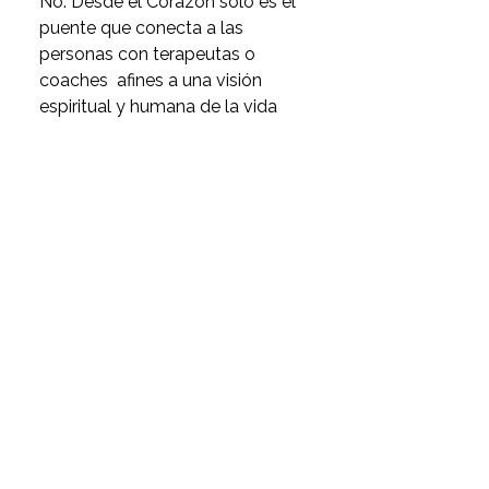
No. Desde el Corazón sólo es el 
puente que conecta a las 
personas con terapeutas o 
coaches  afines a una visión 
espiritual y humana de la vida 
interior. El proceso, las sesiones y 
los acuerdos se gestionan 
directamente entre el terapeuta 
y la persona.
¿Puedo combinar terapia
con la Escuela de
Metafísica?
Sí. Muchas personas lo hacen. La 
Escuela te aporta comprensión, 
estructura y prácticas; la terapia 
te ofrece acompañamiento 
personalizado para integrar lo 