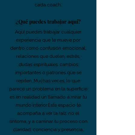
cada coach.
¿Qué puedes trabajar aquí?
Aquí puedes trabajar cualquier
experiencia que te mueve por
dentro como confusión emocional,
relaciones que duelen, estrés,
dudas espirituales, cambios
importantes o patrones que se
repiten.
Muchas veces, lo que
parece un problema en la superficie
es en realidad un llamado a mirar tu
mundo interior.
Este espacio te
acompaña a ver la raíz, no el
síntoma, y a caminar tu proceso con
claridad, conciencia y presencia.