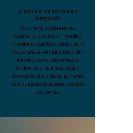
¿Cuál es el rol del coach o
terapeuta?
Escucharte con presencia.
Sostener tu proceso sin invadirlo.
Mostrarte lo que tú no estás viendo.
Recordarte la verdad sobre quién
eres tú y como colocarte por
encima de lo que te sucede y
a
compañarte a ordenar tu interior
para que puedas avanzar con más
conciencia.