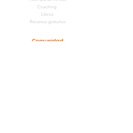
Coaching
Libros
Recursos gratuitos
Comunidad
YouTube
Instagram
Facebook
TikTok
Información
Música de Nathaly
Quiénes somos
Contacto
Centro de ayuda