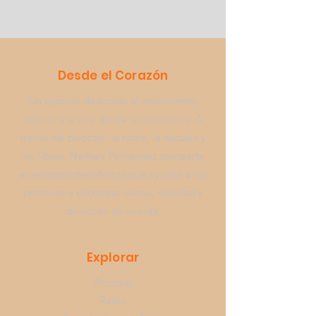
Desde el Corazón
Un espacio dedicado al crecimiento
interior y a vivir desde la conciencia. A
través del podcast, la radio, la escuela y
los libros,
Nathaly Fernández
comparte
enseñanzas metafísicas que ayudan a las
personas a encontrar calma, claridad y
dirección en su vida.
Explorar
Podcast
Radio