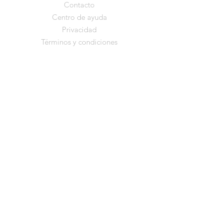
Contacto
Centro de ayuda
Privacidad
Términos y condiciones
Mantente cerca de
Desde el Corazón
De vez en cuando comparto nuevos
programas, momentos especiales o
pequeñas reflexiones
que nacen en el camino. Si deseas
recibirlos, puedes dejar tu correo aquí.
Nombre