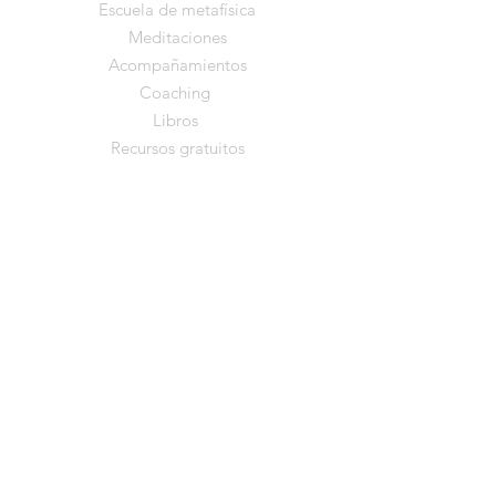
Escuela de metafísica
Meditaciones
Acompañamientos
Coaching
Libros
Recursos gratuitos
Comunidad
YouTube
Instagram
Facebook
TikTok
Información
Música de Nathaly
Quiénes somos