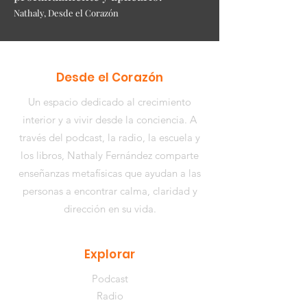
Nathaly, Desde el Corazón
Desde el Corazón
Un espacio dedicado al crecimiento
interior y a vivir desde la conciencia. A
través del podcast, la radio, la escuela y
los libros,
Nathaly Fernández
comparte
enseñanzas metafísicas que ayudan a las
personas a encontrar calma, claridad y
dirección en su vida.
Explorar
Podcast
Radio