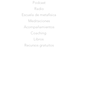
Podcast
Radio
Escuela de metafísica
Meditaciones
Acompañamientos
Coaching
Libros
Recursos gratuitos
Comunidad
YouTube
Instagram
Facebook
TikTok
Información