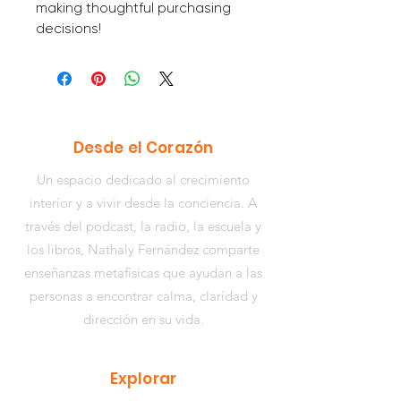
making thoughtful purchasing 
decisions!
Desde el Corazón
Un espacio dedicado al crecimiento
interior y a vivir desde la conciencia. A
través del podcast, la radio, la escuela y
los libros,
Nathaly Fernández
comparte
enseñanzas metafísicas que ayudan a las
personas a encontrar calma, claridad y
dirección en su vida.
Explorar