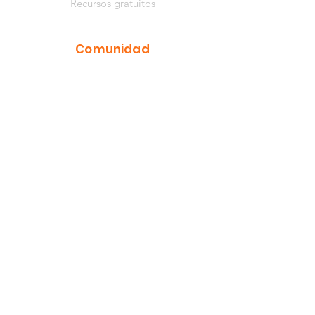
Recursos gratuitos
Comunidad
YouTube
Instagram
Facebook
TikTok
Información
Música de Nathaly
Quiénes somos
Contacto
Centro de ayuda
Privacidad
Términos y condiciones