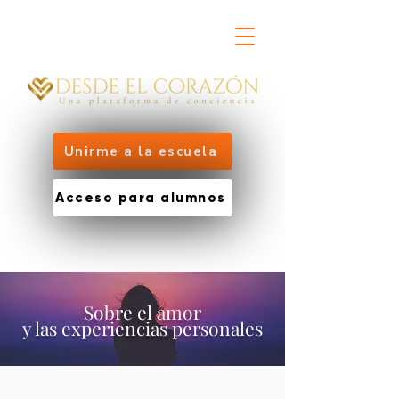
Unirme a la escuela
Acceso para alumnos
Sobre el amor
y las
experiencias
personales