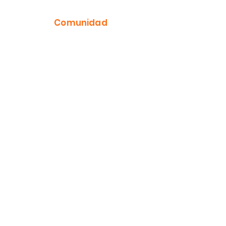
Comunidad
YouTube
Instagram
Facebook
TikTok
Información
Música de Nathaly
Quiénes somos
Contacto
Centro de ayuda
Privacidad
Términos y condiciones