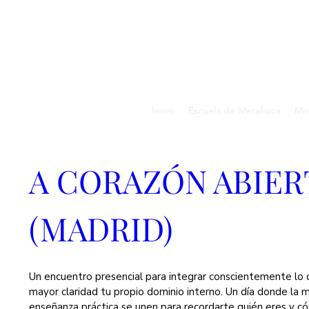
Inicio
Escuela de Metafisica
Med
A CORAZÓN ABIER
(MADRID)  
Un encuentro presencial para integrar conscientemente lo q
mayor claridad tu propio dominio interno. Un día donde la mús
enseñanza práctica se unen para recordarte quién eres y cóm