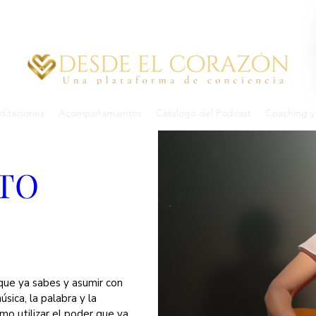
itaciones
Acompañamientos
Catálogo del Podcast
Coaching y 
TO 
ue ya sabes y asumir con 
ica, la palabra y la 
o utilizar el poder que ya 