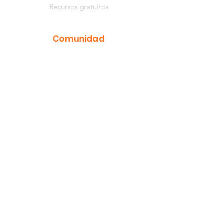
Recursos gratuitos
Comunidad
YouTube
Instagram
Facebook
TikTok
Información
Música de Nathaly
Quiénes somos
Contacto
Centro de ayuda
Privacidad
Términos y condiciones