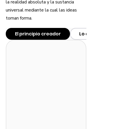
la realidad absoluta y la sustancia
universal mediante la cual las ideas
toman forma.
El principio creador
Lo absoluto