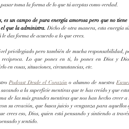
al pasar toma la forma de lo que tú aceptas como verdad.
, es un campo de pura energía amorosa pero que no tiene d
, el que la administra.
 Dicho de otra manera, esta energía si
ú le das forma de acuerdo a lo que crees.
nivel privilegiado pero también de mucha responsabilidad, po
 reciproca. Lo que pones en ti, lo pones en Dios y Dio
rlo en cosas, situaciones, circunstancias, etc.
stro 
Podcast Desde el Corazón
 o alumno de nuestra 
Escue
 sacando a la superficie mentiras que te has creído y que esta
 una de las más grandes mentiras que nos han hecho creer a
 con su creación, que busca juicio y venganza para aquellos 
e crees eso, Dios, quien está pensando y sintiendo a través 
pensado y sentido.