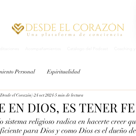
itaciones
Acompañamientos
Catálogo del Podcast
Coaching y 
miento Personal
Espiritualidad
Desde el Corazón)
24 oct 2024
5 min de lectura
 EN DIOS, ES TENER FE
do sistema religioso radica en hacerte creer q
uficiente para Dios y como Dios es el dueño de