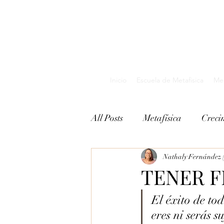
Inicio
Escuela de Metafisica
Med
All Posts
Metafísica
Creci
Nathaly Fernández (
TENER FE
El éxito de to
eres ni serás s