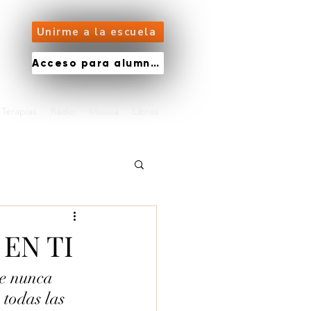
Unirme a la escuela
Acceso para alumnos
Terapias
Radio
Música
Libros
 EN TI
ue nunca 
 todas las 