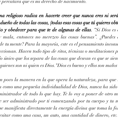
 percatara que es mi derecho de nacimiento.
ma religioso radica en hacerte creer que nunca eres ni serás
dueño de todas las cosas, (todas esas cosas que tú quieres obt
ño y obedecer para que te de algunas de ellas.
 “Si Dios es 
y mala, entonces no merezco las cosas buenas”. ¿Puedes d
e tu mente? Para la mayoría, este es el pensamiento inconsci
ccionan. Hacen todo tipo de ritos, técnicas o meditaciones p
o único que los separa de las cosas que desean es que se sie
quienes son ni quien es Dios.“Dios es bueno y ellos son malos
un poco la manera en la que opera la naturaleza, para que t
ón como una pequeña individualidad de Dios, nunca ha sido el
ministrador de todo lo que hay. Te lo voy a poner de otro m
 ser administrado por ti comenzando por tu cuerpo y tu me
 se manifiesta directamente la energía divina que toma la fo
esitar como una casa, un auto, una cantidad de dinero, etc. 