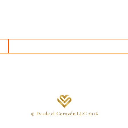
Mantente cerca de Desde el Corazón
do comparto nuevos programas, momentos especiales o peque
acen en el camino. Si deseas recibirlos, puedes dejar tu correo
Email
© Desde el Corazón LLC 2026