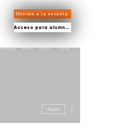
Unirme a la escuela
Acceso para alumnos
Terapias
Radio
Música
Libros
Más acciones
Seguir