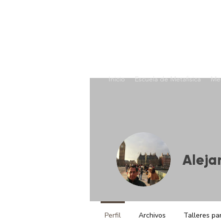
Inicio
Escuela de Metafisica
Med
Aleja
0
seguidor
Perfil
Archivos
Talleres pa