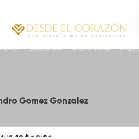
itaciones
Acompañamientos
Catálogo del Podcast
Coaching y 
ndro Gomez Gonzalez
es
0
seguidos
ra miembros de la escuela