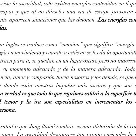
xiste la oscuridad, solo existen energías contenidas en ti q
 escapar y que al no dárseles una vía de escape provocan 
onto aparecen situaciones que las detonen. 
Las energías con
das.
 ingles se traduce como “emotion” que significa “energía
ía en movimiento y cuando a estás no se les da la oportunida
raen para ti, se quedan en un lugar oscuro pero no inaccesib
n su momento adecuado y de la manera adecuada. Todo 
ncia, amor y compasión hacia nosotros y los demás, se queda
 donde están nuestros impulsos más oscuros y que son a
a verdad es que todo lo que reprimes saldrá a la superficie t
l temor y la ira son especialistas en incrementar los 
persona.
idad o que Jung llamó sombra, es una distorsión de la con
amor. La oscuridad desaparece tan pronto enciendes la lu