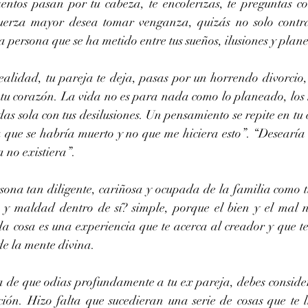
ntos pasan por tu cabeza, te encolerizas, te preguntas co
fuerza mayor desea tomar venganza, quizás no solo contra 
 persona que se ha metido entre tus sueños, ilusiones y plan
alidad, tu pareja te deja, pasas por un horrendo divorcio, t
u corazón. La vida no es para nada como lo planeado, los h
as sola con tus desilusiones. Un pensamiento se repite en tu 
a que se habría muerto y no que me hiciera esto”. “Desearía 
 no existiera”.
ona tan diligente, cariñosa y ocupada de la familia como t
y maldad dentro de sí? simple, porque el bien y el mal n
da cosa es una experiencia que te acerca al creador y que te 
de la mente divina.
ta de que odias profundamente a tu ex pareja, debes consider
ción. Hizo falta que sucedieran una serie de cosas que te ll