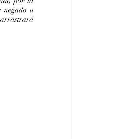
ado por la 
r negado u 
arrastrará 