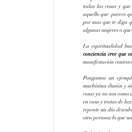
todas las cosas y que
aquello que  parece q
por mas que te diga q
algunas mujeres o que 
La espiritualidad bus
conciencia cree que es
manifestación contrari
Pongamos un ejemplo
muchísima ilusión y s
cosas ya no son como a
en casa y tratas de ha
repente un día descubr
otra persona lo que us