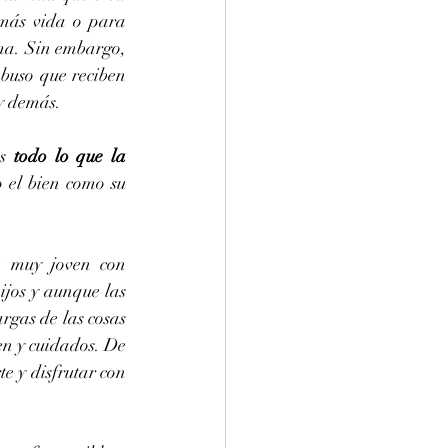
 más vida o para 
ma. Sin embargo, 
buso que reciben 
 y demás.
s 
todo lo que la 
o el bien como su 
 muy joven con 
jos y aunque las 
rgas de las cosas 
en y cuidados. De 
 y disfrutar con 