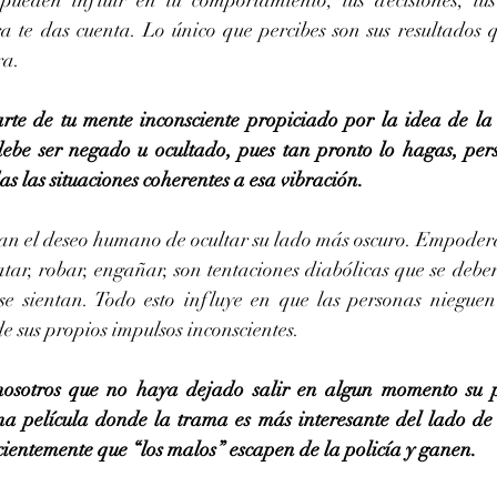
 pueden influir en tu comportamiento, tus decisiones, tus
ra te das cuenta. Lo único que percibes son sus resultados 
ra.
rte de tu mente inconsciente propiciado por la idea de la 
debe ser negado u ocultado, pues tan pronto lo hagas, pers
as las situaciones coherentes a esa vibración.
tan el deseo humano de ocultar su lado más oscuro. Empodera
tar, robar, engañar, son tentaciones diabólicas que se deben
e sientan. Todo esto influye en que las personas nieguen
e sus propios impulsos inconscientes.
osotros que no haya dejado salir en algun momento su p
una película donde la trama es más interesante del lado de 
ientemente que “los malos” escapen de la policía y ganen.