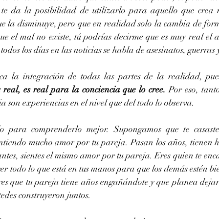
 te da la posibilidad de utilizarlo para aquello que crea
ue la disminuye, pero que en realidad solo la cambia de for
ue el mal no existe, tú podrías decirme que es muy real el a
todos los días en las noticias se habla de asesinatos, guerras
ca la integración de todas las partes de la realidad, pue
 real, es real para la conciencia que lo cree.
 Por eso, tant
a son experiencias en el nivel que del todo lo observa.
 para comprenderlo mejor. Supongamos que te casaste
intiendo mucho amor por tu pareja. Pasan los años, tienen hi
ntes, sientes el mismo amor por tu pareja. Eres quien te enca
cer todo lo que está en tus manos para que los demás estén bi
es que tu pareja tiene años engañándote y que planea dejarte
tedes construyeron juntos.