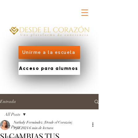
Unirme a la escuela
Acceso para alumnos
Entrada
All Posts
Nathaly Fernández (Desde el Corazón)
All Posts
9 jul 2024
6 min de lectura
SI CAMBIAS TUS
Metafísica